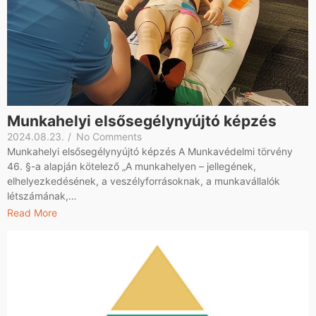
Munkahelyi elsősegélynyújtó képzés
2024.08.23.
/
No Comments
Munkahelyi elsősegélynyújtó képzés A Munkavédelmi törvény
46. §-a alapján kötelező „A munkahelyen – jellegének,
elhelyezkedésének, a veszélyforrásoknak, a munkavállalók
létszámának,…
Read More