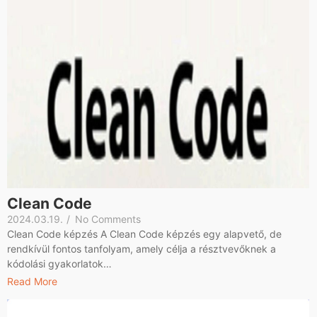
Clean Code
2024.03.19.
/
No Comments
Clean Code képzés A Clean Code képzés egy alapvető, de
rendkívül fontos tanfolyam, amely célja a résztvevőknek a
kódolási gyakorlatok…
Read More