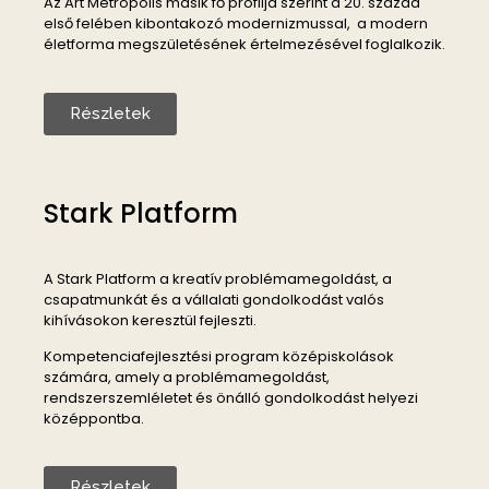
Az Art Metropolis másik fő profilja szerint a 20. század
első felében kibontakozó modernizmussal, a modern
életforma megszületésének értelmezésével foglalkozik.
Részletek
Stark Platform
A Stark Platform a kreatív problémamegoldást, a
csapatmunkát és a vállalati gondolkodást valós
kihívásokon keresztül fejleszti.
Kompetenciafejlesztési program középiskolások
számára, amely a problémamegoldást,
rendszerszemléletet és önálló gondolkodást helyezi
középpontba.
Részletek