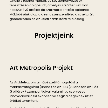
Önálló szakmai márkák és kezdeményezések
fejlesztésén dolgozunk, amelyek saját területükön
hosszú távú értéket és szakmai identitást építenek.
Működésünk alapja a rendszerszemlélet, a strukturált
gondolkodás és az üzleti hatás iránti felelősség.
Projektjeink
Art Metropolis Projekt
Az Art Metropolis a művészeti támogatást a
márkastratégiával (Brand) és az ESG (különösen az S és
G pillérek) szempontjaival, valamint a szervezeti
innovációval összekapcsolva segít a cégeknek üzleti
értéket teremteni.