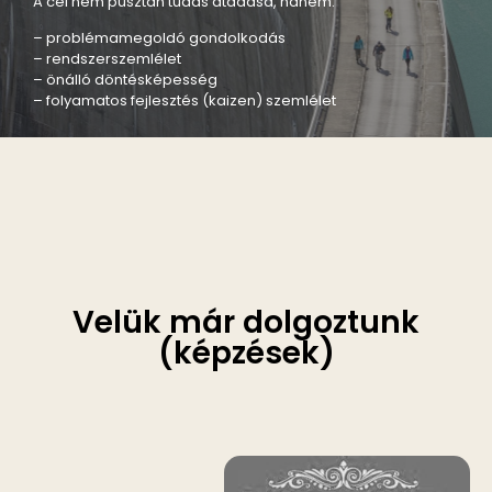
A cél nem pusztán tudás átadása, hanem:
– problémamegoldó gondolkodás
– rendszerszemlélet
– önálló döntésképesség
– folyamatos fejlesztés (kaizen) szemlélet
Velük már dolgoztunk
(képzések)