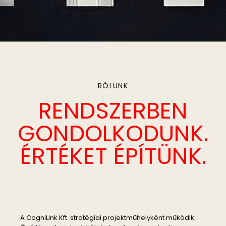
RÓLUNK
RENDSZERBEN
GONDOLKODUNK.
ÉRTÉKET ÉPÍTÜNK.
A CogniLink Kft. stratégiai projektműhelyként működik.