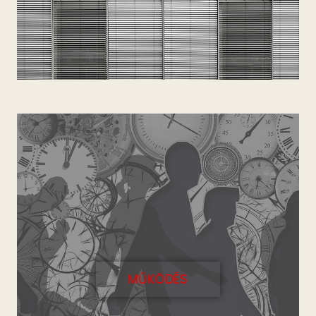
MŰKÖDÉS