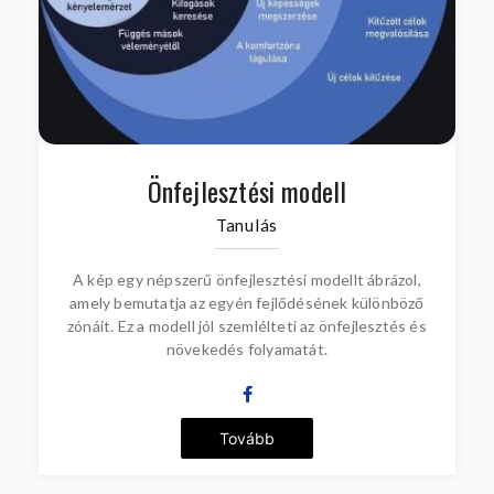
Önfejlesztési modell
Tanulás
A kép egy népszerű önfejlesztési modellt ábrázol,
amely bemutatja az egyén fejlődésének különböző
zónáit. Ez a modell jól szemlélteti az önfejlesztés és
növekedés folyamatát.
Tovább